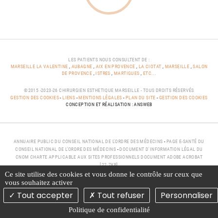
LES PATIENTS NOUS CONSULTENT DE :
MARSEILLE LA VALENTINE
,
AUBAGNE
,
AIX EN PROVENCE
,
LA CIOTAT
,
MARSEILLE
,
SALON
DE PROVENCE
,
ISTRES
,
MARTIGUES
,
ETC...
©2015 -2023-26 CHIRURGIEN ESTHETIQUE MARSEILLE - TOUS DROITS RÉSERVÉS
GESTION DES COOKIES
-
LIENS
-
MENTIONS LÉGALES
-
PLAN DU SITE
-
GESTION DES COOKIES
CONCEPTION ET RÉALISATION : ANSWEB
ANNUAIRE PUBLIC DU CONSEIL NATIONAL DE L'ORDRE DES MÉDECINS
-
PAGE E-SANTÉ DU
CONSEIL NATIONAL DE L'ORDRE DES MÉDECINS
-
DOCUMENT D'INFORMATION LÉGAL DU
CNOM CHARTE APPLICABLE AUX SITES PROFESSIONNELS DOCUMENT ADOBE ACROBAT
[22.7KB]
Ce site utilise des cookies et vous donne le contrôle sur ceux que
vous souhaitez activer
Tout accepter
Tout refuser
Personnaliser
Politique de confidentialité