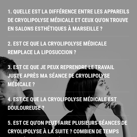
1. QUELLE EST LA DIFFÉRENCE ENTRE LES APPAREILS
DE CRYOLIPOLYSE MÉDICALE ET CEUX QU'ON TROUVE
EN SALONS ESTHÉTIQUES À MARSEILLE ?
2. EST CE QUE LA CRYOLIPOLYSE MÉDICALE
REMPLACE LA LIPOSUCCION ?
3. EST CE QUE JE PEUX REPRENDRE LE TRAVAIL
JUSTE APRÈS MA SÉANCE DE CRYOLIPOLYSE
MÉDICALE ?
4. EST CE QUE LA CRYOLIPOLYSE MÉDICALE EST
DOULOUREUSE ?
5. EST CE QU'ON PEUT FAIRE PLUSIEURS SÉANCES DE
CRYOLIPOLYSE À LA SUITE ? COMBIEN DE TEMPS