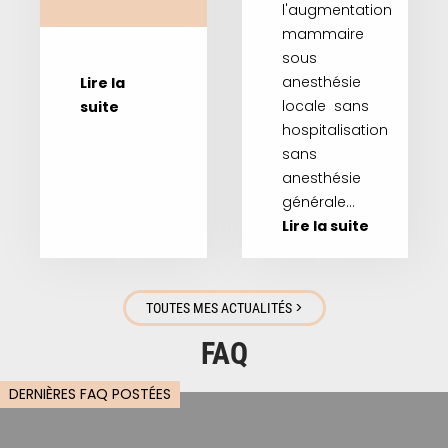
l'augmentation
mammaire
sous
anesthésie
Lire la
locale sans
suite
hospitalisation
sans
anesthésie
générale…
Lire la suite
>
TOUTES MES ACTUALITÉS
FAQ
DERNIÈRES FAQ POSTÉES