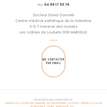
au:
04 96 17 93 76
Docteur David Gonnelli
Centre médical esthétique de la Valentine
3-5-7 traverse des loubets
Les collines de Loubets 13011 MARSEILLE
ME CONTACTER
PAR EMAIL
LES PATIENTS NOUS CONSULTENT DE :
MARSEILLE LA VALENTINE
,
AUBAGNE
,
AIX EN PROVENCE
,
LA CIOTAT
,
MARSEILLE
,
SALON
DE PROVENCE
,
ISTRES
,
MARTIGUES
,
ETC...