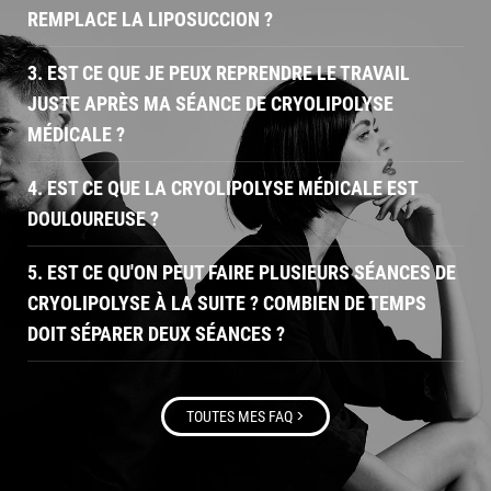
REMPLACE LA LIPOSUCCION ?
3. EST CE QUE JE PEUX REPRENDRE LE TRAVAIL
JUSTE APRÈS MA SÉANCE DE CRYOLIPOLYSE
MÉDICALE ?
4. EST CE QUE LA CRYOLIPOLYSE MÉDICALE EST
DOULOUREUSE ?
5. EST CE QU'ON PEUT FAIRE PLUSIEURS SÉANCES DE
CRYOLIPOLYSE À LA SUITE ? COMBIEN DE TEMPS
DOIT SÉPARER DEUX SÉANCES ?
>
TOUTES MES FAQ