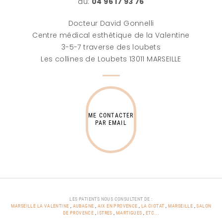
au:
04 96 17 93 76
Docteur David Gonnelli
Centre médical esthétique de la Valentine
3-5-7 traverse des loubets
Les collines de Loubets 13011 MARSEILLE
ME CONTACTER
PAR EMAIL
LES PATIENTS NOUS CONSULTENT DE :
MARSEILLE LA VALENTINE
,
AUBAGNE
,
AIX EN PROVENCE
,
LA CIOTAT
,
MARSEILLE
,
SALON
DE PROVENCE
,
ISTRES
,
MARTIGUES
,
ETC...