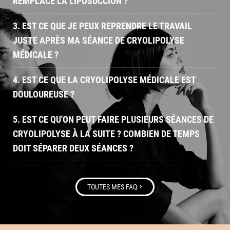
REMPLACE LA LIPOSUCCION ?
3. EST CE QUE JE PEUX REPRENDRE LE TRAVAIL
JUSTE APRÈS MA SÉANCE DE CRYOLIPOLYSE
MÉDICALE ?
4. EST CE QUE LA CRYOLIPOLYSE MÉDICALE EST
DOULOUREUSE ?
5. EST CE QU'ON PEUT FAIRE PLUSIEURS SÉANCES DE
CRYOLIPOLYSE À LA SUITE ? COMBIEN DE TEMPS
DOIT SÉPARER DEUX SÉANCES ?
>
TOUTES MES FAQ