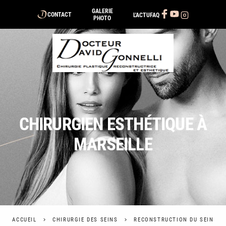
Panneau de gestion des cookies
GALERIE
CONTACT
L'ACTU
FAQ
PHOTO
CHIRURGIEN ESTHÉTIQUE À
MARSEILLE
ACCUEIL
CHIRURGIE DES SEINS
RECONSTRUCTION DU SEIN