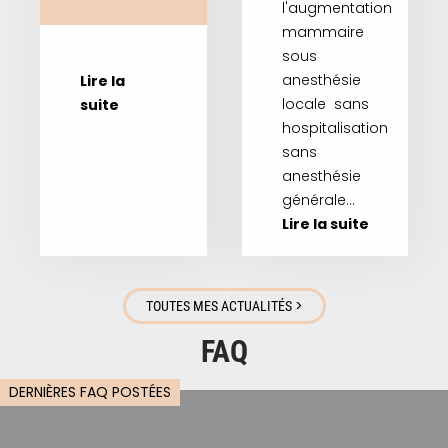
l'augmentation
mammaire
sous
anesthésie
Lire la
locale sans
suite
hospitalisation
sans
anesthésie
générale…
Lire la suite
>
TOUTES MES ACTUALITÉS
FAQ
DERNIÈRES FAQ POSTÉES