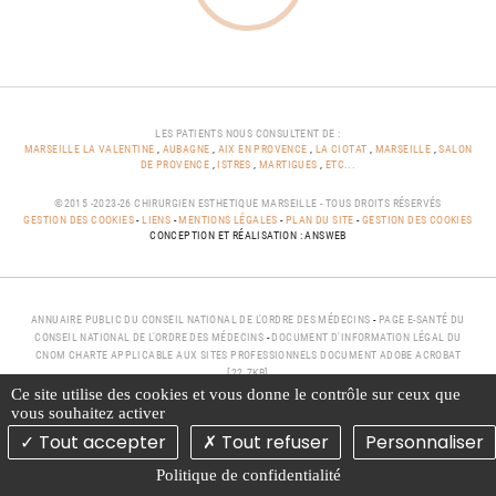
LES PATIENTS NOUS CONSULTENT DE :
MARSEILLE LA VALENTINE
,
AUBAGNE
,
AIX EN PROVENCE
,
LA CIOTAT
,
MARSEILLE
,
SALON
DE PROVENCE
,
ISTRES
,
MARTIGUES
,
ETC...
©2015 -2023-26 CHIRURGIEN ESTHETIQUE MARSEILLE - TOUS DROITS RÉSERVÉS
GESTION DES COOKIES
-
LIENS
-
MENTIONS LÉGALES
-
PLAN DU SITE
-
GESTION DES COOKIES
CONCEPTION ET RÉALISATION : ANSWEB
ANNUAIRE PUBLIC DU CONSEIL NATIONAL DE L'ORDRE DES MÉDECINS
-
PAGE E-SANTÉ DU
CONSEIL NATIONAL DE L'ORDRE DES MÉDECINS
-
DOCUMENT D'INFORMATION LÉGAL DU
CNOM CHARTE APPLICABLE AUX SITES PROFESSIONNELS DOCUMENT ADOBE ACROBAT
[22.7KB]
Ce site utilise des cookies et vous donne le contrôle sur ceux que
vous souhaitez activer
Tout accepter
Tout refuser
Personnaliser
Politique de confidentialité