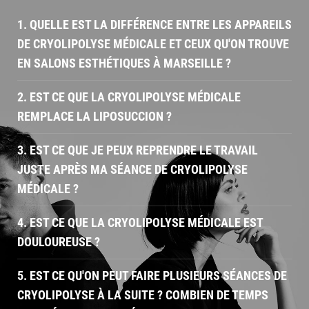
1. QUELLE EST LA DIFFÉRENCE ENTRE LES APPAREILS
DE CRYOLIPOLYSE MÉDICALE ET CEUX QU'ON TROUVE
EN SALONS ESTHÉTIQUES À MARSEILLE ?
2. EST CE QUE LA CRYOLIPOLYSE MÉDICALE
REMPLACE LA LIPOSUCCION ?
3. EST CE QUE JE PEUX REPRENDRE LE TRAVAIL
JUSTE APRÈS MA SÉANCE DE CRYOLIPOLYSE
MÉDICALE ?
4. EST CE QUE LA CRYOLIPOLYSE MÉDICALE EST
DOULOUREUSE ?
5. EST CE QU'ON PEUT FAIRE PLUSIEURS SÉANCES DE
CRYOLIPOLYSE À LA SUITE ? COMBIEN DE TEMPS