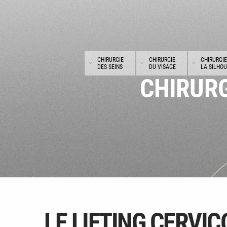
Panneau de gestion des cookies
CHIRURGIE
CHIRURGIE
CHIRURGIE
DES SEINS
DU VISAGE
LA SILHO
CHIRURG
LE LIFTING CERVIC