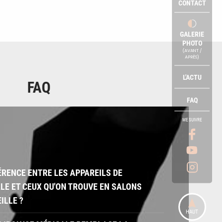
CONTACT
GALERIE
PHOTO
(AVANT /
APRÈS)
L'ACTU
FAQ
FAQ
ME SUIVRE
FÉRENCE ENTRE LES APPAREILS DE
LE ET CEUX QU'ON TROUVE EN SALONS
ILLE ?
HAUT