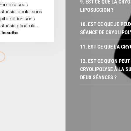
9. EST CE QUE LA CRY
mmaire sous
LIPOSUCCION ?
sthésie locale sans
pitalisation sans
10. EST CE QUE JE PE
sthésie générale…
SÉANCE DE CRYOLIPOL
e la suite
11. EST CE QUE LA CR
12. EST CE QU'ON PEU
CRYOLIPOLYSE À LA SU
DEUX SÉANCES ?