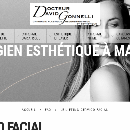
 DE
CHIRURGIE
ESTHETIQUE
CHIRURGIE
CANCERS
UETTE
BARIATRIQUE
ET LASER
INTIME
CUTANÉS
IEN ESTHÉTIQUE À M
ACCUEIL
FAQ
LE LIFTING CERVICO FACIAL
O FACIAL