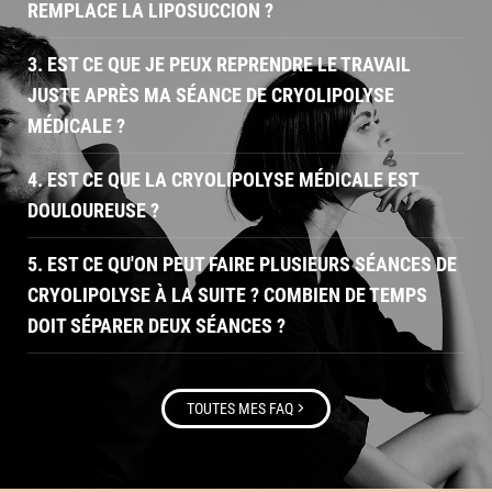
REMPLACE LA LIPOSUCCION ?
3. EST CE QUE JE PEUX REPRENDRE LE TRAVAIL
JUSTE APRÈS MA SÉANCE DE CRYOLIPOLYSE
MÉDICALE ?
4. EST CE QUE LA CRYOLIPOLYSE MÉDICALE EST
DOULOUREUSE ?
5. EST CE QU'ON PEUT FAIRE PLUSIEURS SÉANCES DE
CRYOLIPOLYSE À LA SUITE ? COMBIEN DE TEMPS
DOIT SÉPARER DEUX SÉANCES ?
>
TOUTES MES FAQ