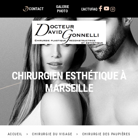
Panneau de gestion des cookies
GALERIE
CONTACT
L'ACTU
FAQ
PHOTO
CHIRURGIEN ESTHÉTIQUE À
MARSEILLE
ACCUEIL
CHIRURGIE DU VISAGE
CHIRURGIE DES PAUPIÈRES