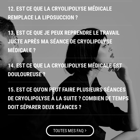
12. EST CE QUE LA CRYOLIPOLYSE MÉDICALE
REMPLACE LA LIPOSUCCION ?
13. EST CE QUE JE PEUX REPRENDRE LE TRAVAIL
JUSTE APRÈS MA SÉANCE DE CRYOLIPOLYSE
MÉDICALE ?
14. EST CE QUE LA CRYOLIPOLYSE MÉDICALE EST
DOULOUREUSE ?
15. EST CE QU'ON PEUT FAIRE PLUSIEURS SÉANCES
DE CRYOLIPOLYSE À LA SUITE ? COMBIEN DE TEMPS
DOIT SÉPARER DEUX SÉANCES ?
>
TOUTES MES FAQ