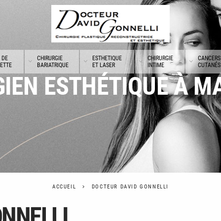
 DE
CHIRURGIE
ESTHETIQUE
CHIRURGIE
CANCERS
UETTE
BARIATRIQUE
ET LASER
INTIME
CUTANÉS
IEN ESTHÉTIQUE À M
ACCUEIL
DOCTEUR DAVID GONNELLI
ONNELLI