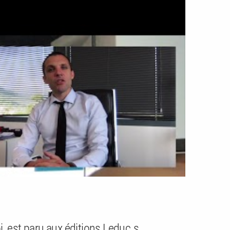
i
est paru aux éditions Leduc.s.