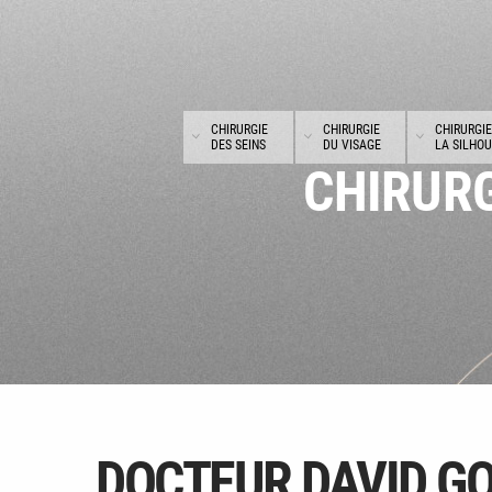
Panneau de gestion des cookies
CHIRURGIE
CHIRURGIE
CHIRURGIE
DES SEINS
DU VISAGE
LA SILHO
CHIRURG
DOCTEUR DAVID G