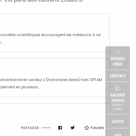
s sociétés scientifiques encouragent les médecins à ne
..
RENDEZ
VOUS
CONTACT
onventionné en secteur 2 (honoraires libres) hors OPTAM
iement en plusieurs...
GALERIE
PHOTO
(AVANT /
APRÈS)
L'ACTU
Favoris
PARTAGER
FAQ