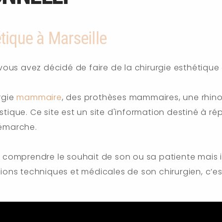
étique à Marseille
ous avez décidé de faire de la chirurgie esthétique 
rgie
mammaire
, des prothèses mammaires, une rhino
astique. Ce site est un site d'information destiné à
démarche.
 comprendre le souhait de son ou sa patiente mais i
ns techniques et médicales de son chirurgien, c’est 