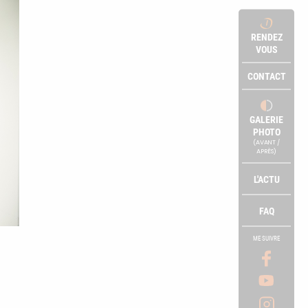
RENDEZ
VOUS
CONTACT
GALERIE
PHOTO
(AVANT /
APRÈS)
L'ACTU
FAQ
ME SUIVRE