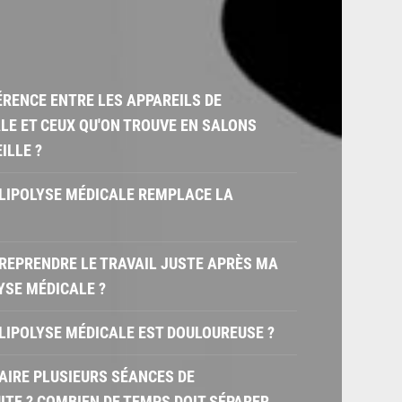
FÉRENCE ENTRE LES APPAREILS DE
LE ET CEUX QU'ON TROUVE EN SALONS
ILLE ?
OLIPOLYSE MÉDICALE REMPLACE LA
X REPRENDRE LE TRAVAIL JUSTE APRÈS MA
YSE MÉDICALE ?
OLIPOLYSE MÉDICALE EST DOULOUREUSE ?
 FAIRE PLUSIEURS SÉANCES DE
ITE ? COMBIEN DE TEMPS DOIT SÉPARER