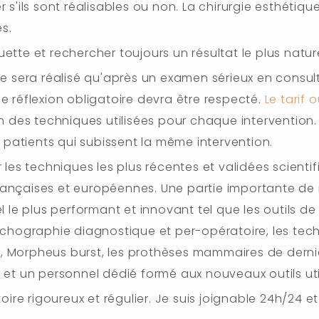
 s'ils sont réalisables ou non. La chirurgie esthétiqu
s.
tte et rechercher toujours un résultat le plus nature
ne sera réalisé qu'après un examen sérieux en consu
e réflexion obligatoire devra être respecté.
Le tarif 
n des techniques utilisées pour chaque intervention. 
s patients qui subissent la même intervention.
ser les techniques les plus récentes et validées scient
rançaises et européennes. Une partie importante de 
l le plus performant et innovant tel que les outils d
'échographie diagnostique et per-opératoire, les tec
 Morpheus burst, les prothèses mammaires de derniè
 et un personnel dédié formé aux nouveaux outils uti
toire rigoureux et régulier. Je suis joignable 24h/24