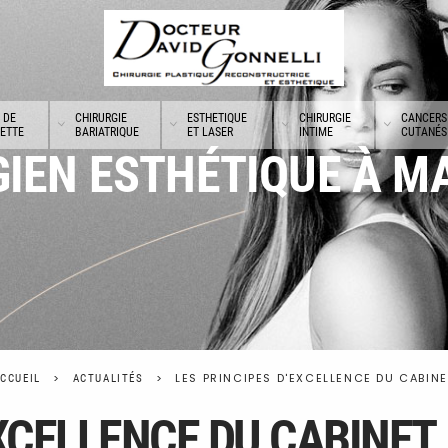
 DE
CHIRURGIE
ESTHETIQUE
CHIRURGIE
CANCERS
UETTE
BARIATRIQUE
ET LASER
INTIME
CUTANÉS
IEN ESTHÉTIQUE À M
LES PRINCIPES D'EXCELLENCE DU CABINE
CCUEIL
ACTUALITÉS
EXCELLENCE DU CABINET