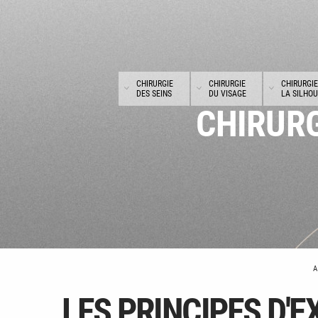
Panneau de gestion des cookies
CHIRURGIE
CHIRURGIE
CHIRURGIE
DES SEINS
DU VISAGE
LA SILHO
CHIRURG
A
LES PRINCIPES D'