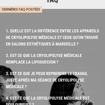
DERNIÈRES FAQ POSTÉES
1. QUELLE EST LA DIFFÉRENCE ENTRE LES APPAREILS
DE CRYOLIPOLYSE MÉDICALE ET CEUX QU'ON TROUVE
EN SALONS ESTHÉTIQUES À MARSEILLE ?
2. EST CE QUE LA CRYOLIPOLYSE MÉDICALE
REMPLACE LA LIPOSUCCION ?
3. EST CE QUE JE PEUX REPRENDRE LE TRAVAIL
JUSTE APRÈS MA SÉANCE DE CRYOLIPOLYSE
MÉDICALE ?
4. EST CE QUE LA CRYOLIPOLYSE MÉDICALE EST
DOULOUREUSE ?