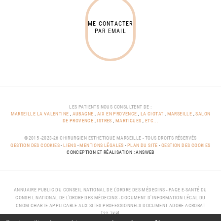
ME CONTACTER
PAR EMAIL
LES PATIENTS NOUS CONSULTENT DE :
MARSEILLE LA VALENTINE
,
AUBAGNE
,
AIX EN PROVENCE
,
LA CIOTAT
,
MARSEILLE
,
SALON
DE PROVENCE
,
ISTRES
,
MARTIGUES
,
ETC...
©2015 -2023-26 CHIRURGIEN ESTHETIQUE MARSEILLE - TOUS DROITS RÉSERVÉS
GESTION DES COOKIES
-
LIENS
-
MENTIONS LÉGALES
-
PLAN DU SITE
-
GESTION DES COOKIES
CONCEPTION ET RÉALISATION : ANSWEB
ANNUAIRE PUBLIC DU CONSEIL NATIONAL DE L'ORDRE DES MÉDECINS
-
PAGE E-SANTÉ DU
CONSEIL NATIONAL DE L'ORDRE DES MÉDECINS
-
DOCUMENT D'INFORMATION LÉGAL DU
CNOM CHARTE APPLICABLE AUX SITES PROFESSIONNELS DOCUMENT ADOBE ACROBAT
[22.7KB]