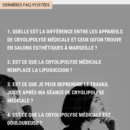
DERNIÈRES FAQ POSTÉES
1. QUELLE EST LA DIFFÉRENCE ENTRE LES APPAREILS
DE CRYOLIPOLYSE MÉDICALE ET CEUX QU'ON TROUVE
EN SALONS ESTHÉTIQUES À MARSEILLE ?
2. EST CE QUE LA CRYOLIPOLYSE MÉDICALE
REMPLACE LA LIPOSUCCION ?
3. EST CE QUE JE PEUX REPRENDRE LE TRAVAIL
JUSTE APRÈS MA SÉANCE DE CRYOLIPOLYSE
MÉDICALE ?
4. EST CE QUE LA CRYOLIPOLYSE MÉDICALE EST
DOULOUREUSE ?